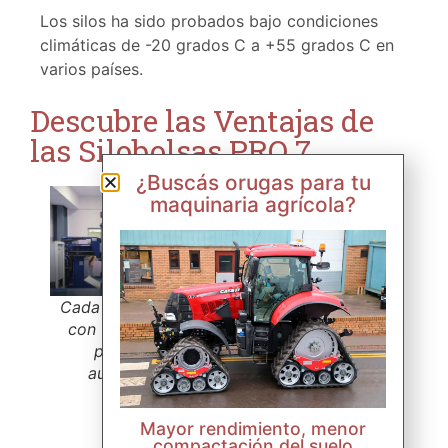
Los silos ha sido probados bajo condiciones
climáticas de -20 grados C a +55 grados C en
varios países.
Descubre las Ventajas de
las Silobolsas PRO 7
¿Buscás orugas para tu
Almacenamiento
maquinaria agrícola?
Eficiente y Seguro:
Las silobolsas PRO 7
deben sellarse
herméticamente al
Cada silo se pliega
llenarse con granos u
con una máquina
otros materiales.
plegadora
Esto asegura que el
automática.
oxígeno disponible
sea consumido
Mayor rendimiento, menor
rápidamente por los
compactación del suelo