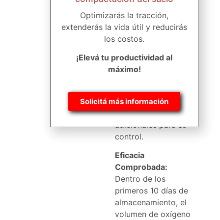
granos, creando una
Optimizarás la tracción,
atmósfera rica en
extenderás la vida útil y reducirás
CO2. Este entorno
los costos.
anaeróbico previene
el desarrollo y
¡Elevá tu productividad al
reproducción de
máximo!
hongos e insectos,
eliminando la
necesidad de
Solicitá más información
productos químicos
adicionales para su
control.
Eficacia
Comprobada:
Dentro de los
primeros 10 días de
almacenamiento, el
volumen de oxígeno