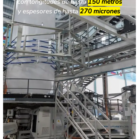
con longitudes de hasta
150 metros
y espesores de hasta
270 micrones
.