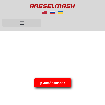
Silo Bolsa de 7 capas
La solución confiable y
rentable
para un almacenamiento sin
problemas
Comprar es fácil:
¡Contáctanos !