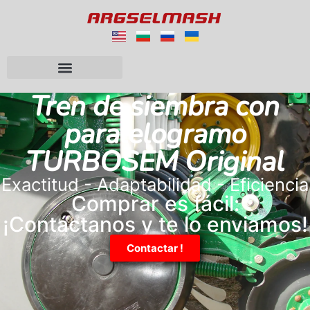
Tren de siembra con
paralelogramo
TURBOSEM Original
Exactitud - Adaptabilidad - Eficiencia
Comprar es fácil:
¡Contáctanos y te lo enviamos!
Contactar !