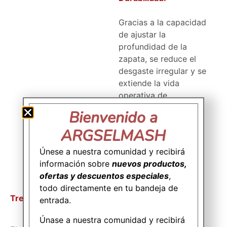
Gracias a la capacidad
de ajustar la
profundidad de la
zapata, se reduce el
desgaste irregular y se
extiende la vida
operativa de
componentes críticos,
Bienvenido a
asegurando que tanto
ARGSELMASH
la zapata como el
disco trabajen de
Únese a nuestra comunidad y recibirá
manera más eficiente
información sobre
nuevos productos,
y por más tiempo.
ofertas y descuentos especiales
,
todo directamente en tu bandeja de
Tres Posiciones Ajustables:
entrada.
Únase a nuestra comunidad y recibirá