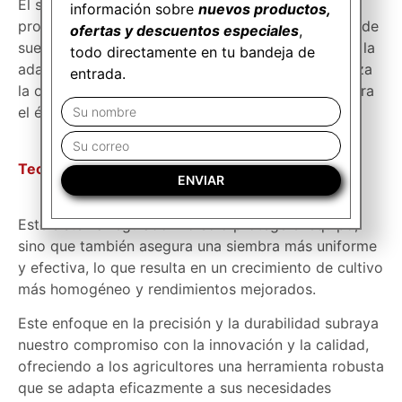
El sistema ofrece tres configuraciones distintas,
información sobre
nuevos productos,
proporcionando versatilidad para diferentes tipos de
ofertas y descuentos especiales
,
suelos y técnicas de siembra. Esto no solo mejora la
todo directamente en tu bandeja de
adaptabilidad del equipo sino que también optimiza
entrada.
la colocación de semillas y fertilizantes, crucial para
el éxito del cultivo.
Tecnología Patentada para una Mejor Siembra:
ENVIAR
Este sistema regulador no solo protege el equipo,
sino que también asegura una siembra más uniforme
y efectiva, lo que resulta en un crecimiento de cultivo
más homogéneo y rendimientos mejorados.
Este enfoque en la precisión y la durabilidad subraya
nuestro compromiso con la innovación y la calidad,
ofreciendo a los agricultores una herramienta robusta
que se adapta eficazmente a sus necesidades