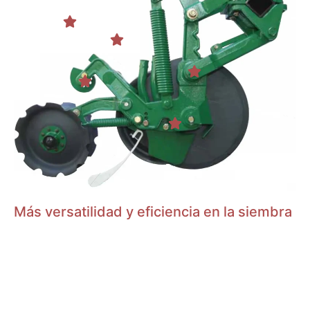
Control de
profundidad
Tubos de descarga
Sencillo control de
profundidad con leva
Bajadas independientes para
semillas y fertilizante
Cerrado de surco
Pisagranos
Doble o simple rueda dentada
Afirmador de plástico, ideal
de acero al boro.
para suelos pegajosos
Cuchilla de siembra
18" x 6 mm, acero al boro 75
Rw C, inclinación 7º
Más versatilidad y eficiencia en la siembra