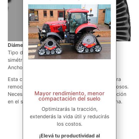
Diámetro:
20”, 22”
Tipo de ondas: 60 ondas radiales sinusoidales
simétricas.
Ancho de la banda labrada: 8 mm
Esta cuchilla se utiliza en labranza vertical, para
remoción profunda del suelo y en suelos arcillosos.
Mayor rendimiento, menor
Necesitan más fuerza vertical para su penetración
compactación del suelo
en el suelo debido al gran diámetro de la misma.
Optimizarás la tracción,
extenderás la vida útil y reducirás
los costos.
¡Elevá tu productividad al