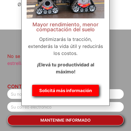
Ø DI= 232 mm
Mayor rendimiento, menor
compactación del suelo
Optimizarás la tracción,
extenderás la vida útil y reducirás
los costos.
No se vayan sin haber visto
nuestro producto
estrella
.
¡Elevá tu productividad al
máximo!
CONTACTO
Solicitá más información
MANTENME INFORMADO