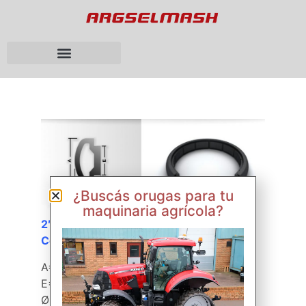
¿Buscás orugas para tu
maquinaria agrícola?
2″ x 12″
Cod. 22125
A= 47 mm
E= 29 mm
Ø DE= 285 mm