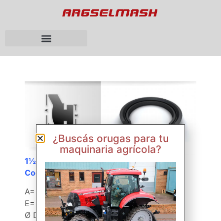
¿Buscás orugas para tu
maquinaria agrícola?
1½” x 12½”
Cod. 21070
A= 42 mm
E= 25 mm
Ø DE= 308 mm