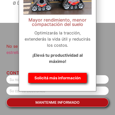
Ø DI= 255 mm
Mayor rendimiento, menor
compactación del suelo
Optimizarás la tracción,
extenderás la vida útil y reducirás
los costos.
No se vayan sin haber visto
nuestro producto
estrella
.
¡Elevá tu productividad al
máximo!
CONTACTO
Solicitá más información
MANTENME INFORMADO