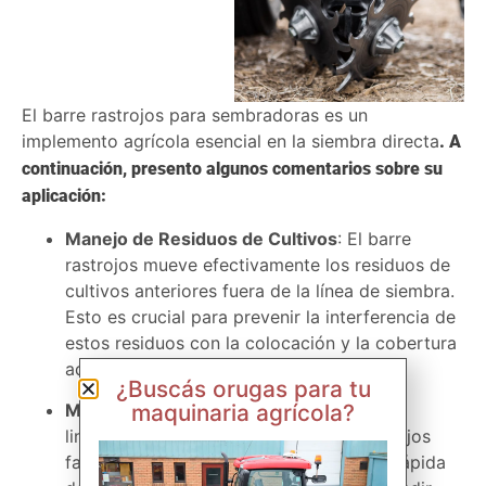
El barre rastrojos para sembradoras es un
implemento agrícola esencial en la siembra directa
. A
continuación, presento algunos comentarios sobre su
aplicación:
Manejo de Residuos de Cultivos
: El barre
rastrojos mueve efectivamente los residuos de
cultivos anteriores fuera de la línea de siembra.
Esto es crucial para prevenir la interferencia de
estos residuos con la colocación y la cobertura
adecuada de las semillas.
¿Buscás orugas para tu
maquinaria agrícola?
Mejora la Emergencia de las Semillas
: Al
limpiar la línea de siembra, el barre rastrojos
facilita una emergencia más uniforme y rápida