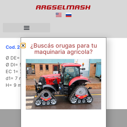
¿Buscás orugas para tu
Cod. 26092
maquinaria agrícola?
Ø DE= 166 mm
Ø DI= 53 mm
EC 1= 76 mm
d1= 7 mm
H= 9 mm