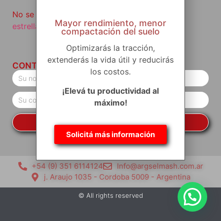
No se vayan sin haber visto
nuestro producto
Mayor rendimiento, menor
estrella
.
compactación del suelo
Optimizarás la tracción,
extenderás la vida útil y reducirás
CONTACTO
los costos.
¡Elevá tu productividad al
máximo!
MANTENME INFORMADO
Solicitá más información
+54 (9) 351 6114124
Info@argselmash.com.ar
j. Araujo 1035 - Cordoba 5009 - Argentina
© All rights reserved