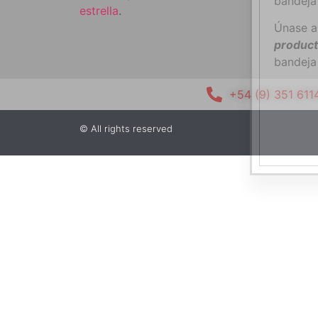
bandeja
estrella
.
Únase a
product
bandeja
+54 (9) 351 611
© All rights reserved