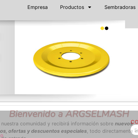
Empresa
Productos
Sembradoras
Bienvenido a
ARGSELMASH
CO
 nuestra comunidad y recibirá información sobre
nuevos
os, ofertas y descuentos especiales
, todo directamente e
to