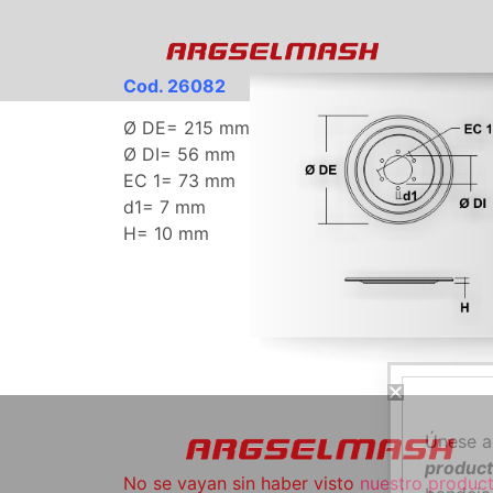
Cod. 26082
Ø DE= 215 mm
Ø DI= 56 mm
EC 1= 73 mm
d1= 7 mm
H= 10 mm
Únese a
product
No se vayan sin haber visto
nuestro produc