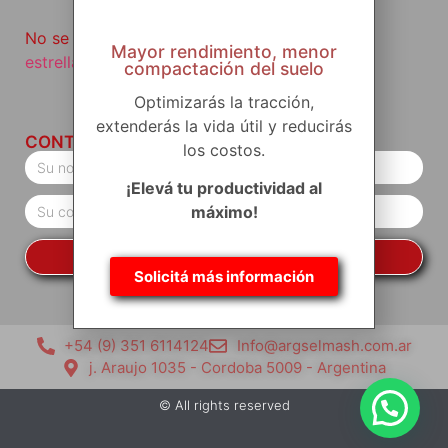
No se vayan sin haber visto
nuestro producto
Mayor rendimiento, menor
estrella
.
compactación del suelo
Optimizarás la tracción,
extenderás la vida útil y reducirás
CONTACTO
los costos.
¡Elevá tu productividad al
máximo!
MANTENME INFORMADO
Solicitá más información
+54 (9) 351 6114124
Info@argselmash.com.ar
j. Araujo 1035 - Cordoba 5009 - Argentina
© All rights reserved