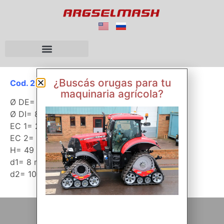
¿Buscás orugas para tu
Cod. 26013
maquinaria agrícola?
Ø DE= 344 mm
Ø DI= 88 mm
EC 1= 273 mm
EC 2= 116 mm
H= 49 mm
d1= 8 mm
d2= 10 mm