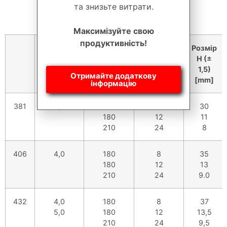
та знизьте витрати.
Максимізуйте свою
продуктивність!
Товщина
Діаметр
Кількість
Розмір
[мм]
плоского
хвиль
H (±
центру
1,5)
Отримайте додаткову
[mm]
інформацію
381
4,0
180
8
30
180
12
11
210
24
8
406
4,0
180
8
35
180
12
13
210
24
9.0
432
4,0
180
8
37
5,0
180
12
13,5
210
24
9,5