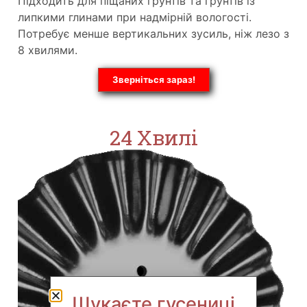
Підходить для піщаних ґрунтів та ґрунтів із
липкими глинами при надмірній вологості.
Потребує менше вертикальних зусиль, ніж лезо з
8 хвилями.
Зверніться зараз!
24 Хвилі
Шукаєте гусениці