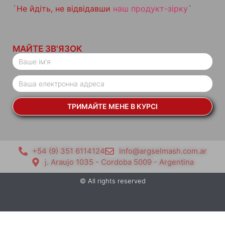
`
Не йдіть, не відвідавши
наш продукт-зірку
`
МАЙТЕ ЗВ'ЯЗОК
ТРИМАЙТЕ МЕНЕ В КУРСІ
+54 (9) 351 6114124
Info@argselmash.com.ar
j. Araujo 1035 - Cordoba 5009 - Argentina
© All rights reserved