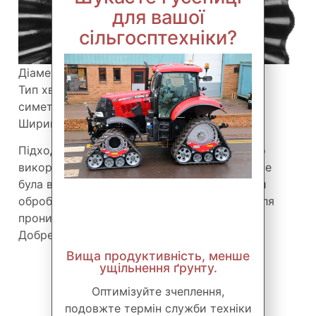
для вашої
сільгосптехніки?
Діаметр: 15”, 16”, 17”, 18”
Тип хвиль: 24 радіальні синусоїдальні
симетричні хвилі.
Ширина обробленої смуги: 16 мм
Підходить для суглинистих ґрунтів, широко
використовується у прямому посіві, поки не
була витіснена турболезом. Завдяки кращій
обробленій смузі потребує менше зусиль для
проникнення в ґрунт.
Добре ріже залишки рослинності.
Вища продуктивність, менше
ущільнення ґрунту.
Оптимізуйте зчеплення,
подовжте термін служби техніки