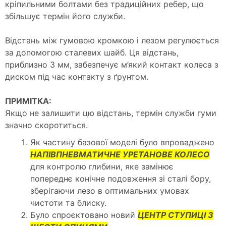
кріпильними болтами без традиційних ребер, що
збільшує термін його служби.
Відстань між гумовою кромкою і лезом регулюється
за допомогою сталевих шайб. Ця відстань,
приблизно 3 мм, забезпечує м’який контакт колеса з
диском під час контакту з ґрунтом.
ПРИМІТКА:
Якщо не залишити цю відстань, термін служби гуми
значно скоротиться.
Як частину базової моделі було впроваджено
НАПІВПНЕВМАТИЧНЕ УРЕТАНОВЕ КОЛЕСО
для контролю глибини, яке замінює
попереднє конічне подовження зі сталі бору,
зберігаючи лезо в оптимальних умовах
чистоти та блиску.
Було спроєктовано новий
ЦЕНТР СТУПИЦІ З