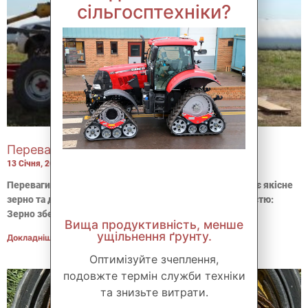
сільгосптехніки?
Переваги силосного мішка
13 Січня, 2025
Переваги силосного мішка Силосний мішок забезпечує якісне
зерно та доступність зберігання за мінімальною вартістю:
Зерно зберігається в анаеробних умовах, без
Вища продуктивність, менше
ущільнення ґрунту.
Докладніше ...
Оптимізуйте зчеплення,
подовжте термін служби техніки
та знизьте витрати.