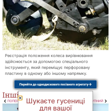
Реєстрація положення колеса вирівнювання
здійснюється за допомогою спеціального
інструменту, який переміщує перфоровану
пластину в одному або іншому напрямку.
Перейти до однодискового посівного агрегату
Інші пов’язані теми
Шукаєте гусениці
ПОПЕРЕДНІЙ
НАСТУПНИЙ
для вашої