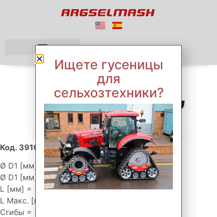
Ищете гусеницы
для
сельхозтехники?
Код. 3910500
Ø D1 [мм] = 70
Ø D1 [мм] = 65
L [мм] = 500
L Макс. [мм] = 900
Сгибы = 27