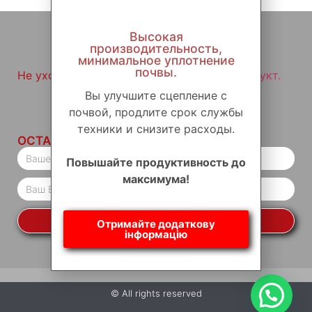
Высокая
производительность,
минимальное уплотнение
почвы.
Не уходите, не посетив наш
звездный продукт.
Вы улучшите сцепление с
почвой, продлите срок службы
техники и снизите расходы.
ОСТАВАТЬСЯ НА СВЯЗИ
Повышайте продуктивность до
максимума!
ДА, Я ХОЧУ БЫТЬ В КУРСЕ
Отримайте додаткову
інформацію
© All rights reserved