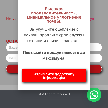
Высокая
производительность,
минимальное уплотнение
Не уходите, не посетив наш
звездный продукт.
почвы.
Вы улучшите сцепление с
почвой, продлите срок службы
техники и снизите расходы.
ОСТАВАТЬСЯ НА СВЯЗИ
Повышайте продуктивность до
максимума!
ДА, Я ХОЧУ БЫТЬ В КУРСЕ
Отримайте додаткову
інформацію
© All rights reserved