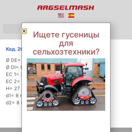
Ищете гусеницы
для
Код. 26017
сельхозтехники?
Ø DE= 344 mm
Ø DI= 88 mm
EC 1= 273 mm
EC 2= 110 mm
H= 27 mm
d1= 8 mm
d2= 8 mm