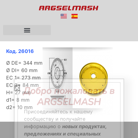
Код. 26016
Ø DE= 344 mm
Ø DI= 60 mm
EC 1= 273 mm
EC 2= 84 mm
Добро пожаловать в
H= 27 mm
ARGSELMASH
d1= 8 mm
d2= 10 mm
Присоединяйтесь к нашему
сообществу и получайте
информацию о
новых продуктах,
предложениях и специальных