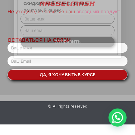
скидках
, всё прямо на ваш
почтовый ящик.
Не уходите, не посетив наш
звездный продукт.
ОСТАВАТЬСЯ НА СВЯЗИ
ОТПРАВИТЬ
ДА, Я ХОЧУ БЫТЬ В КУРСЕ
© All rights reserved